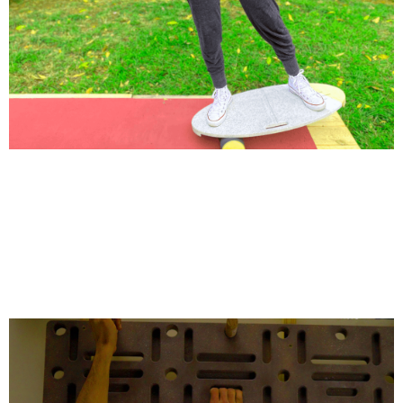
הוראות ותרגילים -
באלאנס בורד
כניסה