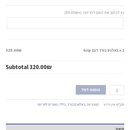
נא לכתוב את השם לחריטה: (+
₪
59.00
)
x 1
באלנס בורד דגם Grip
320.00₪
Subtotal
320.00₪
הוספה לסל
מק"ט:
אין מידע
קטגוריות:
באלאנס בורד
,
כללי
,
מוצרים לחריטה
תיאור