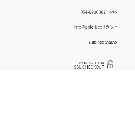
טלפון: 054-6906007
דוא"ל: info@pele-il.co.il
כתובת: כפר מונש
אתר זה מאובטח
SSL CHECKOUT