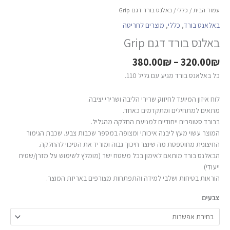
עמוד הבית
/
כללי
/ באלנס בורד דגם Grip
באלאנס בורד
,
כללי
,
מוצרים לחריטה
באלנס בורד דגם Grip
380.00
₪
–
320.00
₪
כל באלאנס בורד מגיע עם גליל 110.
לוח איזון המיועד לחיזוק שרירי הליבה ושרירי יציבה.
מתאים למתחילים ומתקדמים כאחד.
בבורד סטופרים ייחודיים למניעת החלקה מהגליל.
המוצר עשוי מעץ ליבנה איכותי ומצופה במספר שכבות צבע. שכבת הגימור
החיצונית מחוספסת מה שיוצר חיכוך גבוה ומוריד את הסיכוי להחלקה.
הבאלנס בורד מותאם לאימון בכל משטח ישר (מומלץ לשימוש על מזרן/שטיח
ייעודי)
הוראות בטיחות ושלבי למידה והתפתחות מצורפים באריזת המוצר.
צבעים