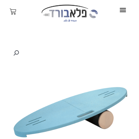
ילוג
תוכן
עגלת
קניות
טווח
כמות
מחירים:
של
באלנס
עד
בורד
דגם
Grip